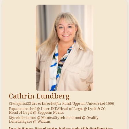
Cathrin Lundberg
Chefsjurist
28 års erfarenhet
Jur. kand. Uppsala Universitet 1996
Expansionschef @ Inter-IKEA
Head of Legal @ Lynk & CO
Head of Legal @ Zeppelin Norics
Styrelseledamot @ Mantex
Styrelseledamot @ Qvalify
Lönedelägare @ Wåhlins