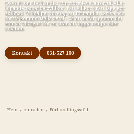
Oavsett om det handlar om stora leveransavtal eller
löpande samarbetsvillkor: rätt villkor i rätt läge gör
skillnad. Vi hjälper företag att förhandla, skriva och
förstå kommersiella avtal – så att ni får igenom det
som är viktigast för er, utan att tappa tempo eller
relation.
Kontakt
031-527 100
Hem
/
omraden
/
Förhandlingsstöd