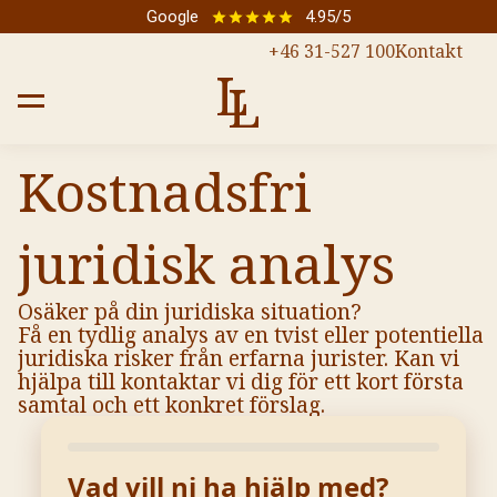
Google
4.95/5
Kontakt
+46 31-527 100
Kontakt
L
L
Kostnadsfri
juridisk analys
Osäker på din juridiska situation?
Få en tydlig analys av en tvist eller potentiella
juridiska risker från erfarna jurister. Kan vi
hjälpa till kontaktar vi dig för ett kort första
samtal och ett konkret förslag.
Vad vill ni ha hjälp med?