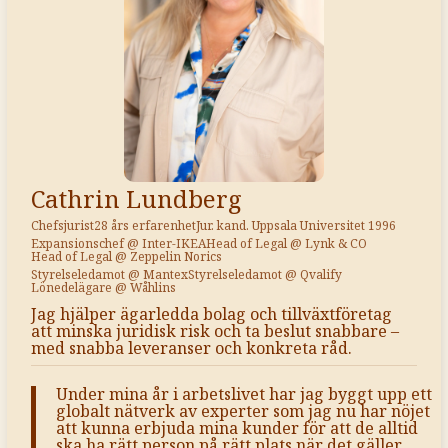
Cathrin Lundberg
Chefsjurist
28 års erfarenhet
Jur. kand. Uppsala Universitet 1996
Expansionschef @ Inter-IKEA
Head of Legal @ Lynk & CO
Head of Legal @ Zeppelin Norics
Styrelseledamot @ Mantex
Styrelseledamot @ Qvalify
Lönedelägare @ Wåhlins
Jag hjälper ägarledda bolag och tillväxtföretag
att minska juridisk risk och ta beslut snabbare –
med snabba leveranser och konkreta råd.
Under mina år i arbetslivet har jag byggt upp ett
globalt nätverk av experter som jag nu har nöjet
att kunna erbjuda mina kunder för att de alltid
ska ha rätt person på rätt plats när det gäller.