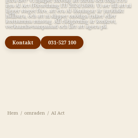
göra det? Vi hjälper företag att förstå och följa EU:s
nya AI Act (Förordning EU 2024/1689). Vi ser till att ni
ligger steget före, att era AI-lösningar är juridiskt
hållbara, och att ni slipper onödiga risker eller
kostsamma misstag. All rådgivning är konkret,
verksamhetsanpassad och lätt att agera på.
Kontakt
031-527 100
Hem
/
omraden
/
AI Act