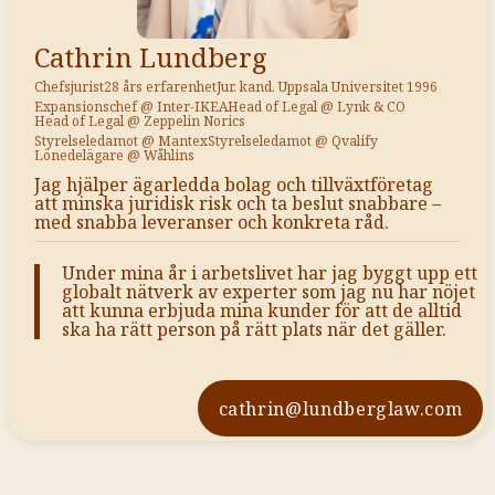
Cathrin Lundberg
Chefsjurist
28 års erfarenhet
Jur. kand. Uppsala Universitet 1996
Expansionschef @ Inter-IKEA
Head of Legal @ Lynk & CO
Head of Legal @ Zeppelin Norics
Styrelseledamot @ Mantex
Styrelseledamot @ Qvalify
Lönedelägare @ Wåhlins
Jag hjälper ägarledda bolag och tillväxtföretag
att minska juridisk risk och ta beslut snabbare –
med snabba leveranser och konkreta råd.
Under mina år i arbetslivet har jag byggt upp ett
globalt nätverk av experter som jag nu har nöjet
att kunna erbjuda mina kunder för att de alltid
ska ha rätt person på rätt plats när det gäller.
cathrin@lundberglaw.com