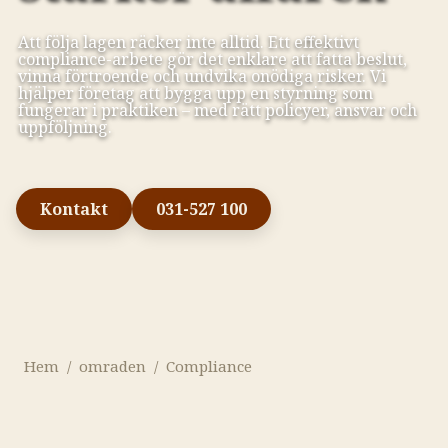
Att följa lagen räcker inte alltid. Ett effektivt
compliance-arbete gör det enklare att fatta beslut,
vinna förtroende och undvika onödiga risker. Vi
hjälper företag att bygga upp en styrning som
fungerar i praktiken – med rätt policyer, ansvar och
uppföljning.
Kontakt
031-527 100
Hem
/
omraden
/
Compliance