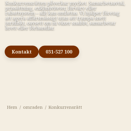
Konkurrensrätten påverkar mycket. Samarbetsavtal,
prissättning, exklusiviteter, förvärv eller
rabattsystem – allt kan omfattas. Vi hjälper företag
att agera affärsmässigt utan att trampa snett
juridiskt, oavsett om ni växer snabbt, samarbetar
brett eller förhandlar.
Kontakt
031-527 100
Hem
/
omraden
/
Konkurrensrätt