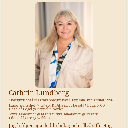
Cathrin Lundberg
Chefsjurist
28 års erfarenhet
Jur. kand. Uppsala Universitet 1996
Expansionschef @ Inter-IKEA
Head of Legal @ Lynk & CO
Head of Legal @ Zeppelin Norics
Styrelseledamot @ Mantex
Styrelseledamot @ Qvalify
Lönedelägare @ Wåhlins
Jag hjälper ägarledda bolag och tillväxtföretag